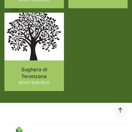
Sughera di
Terenzana
MONTEMURLO