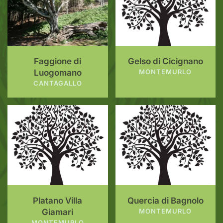
Faggione di
Gelso di Cicignano
Luogomano
MONTEMURLO
CANTAGALLO
Platano Villa
Quercia di Bagnolo
Giamari
MONTEMURLO
MONTEMURLO