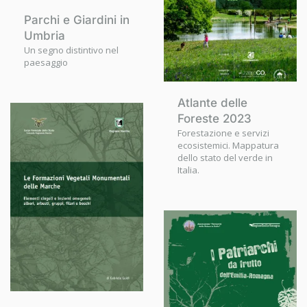
Parchi e Giardini in
Umbria
Un segno distintivo nel
paesaggio
Atlante delle
Foreste 2023
Forestazione e servizi
ecosistemici. Mappatura
dello stato del verde in
Italia.