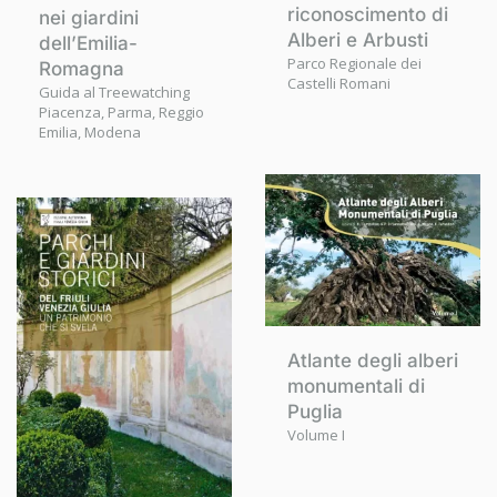
riconoscimento di
nei giardini
Alberi e Arbusti
dell’Emilia-
Parco Regionale dei
Romagna
Castelli Romani
Guida al Treewatching
Piacenza, Parma, Reggio
Emilia, Modena
Atlante degli alberi
monumentali di
Puglia
Volume I