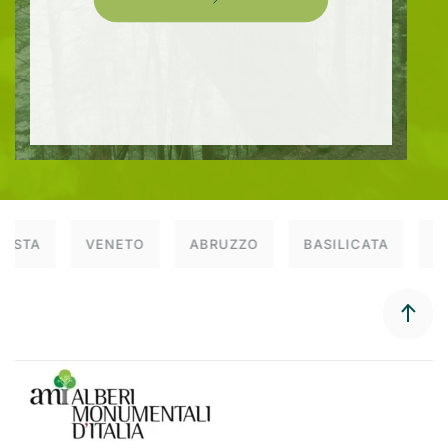
AOSTA
VENETO
ABRUZZO
BASILICATA
C