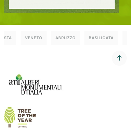
AOSTA
VENETO
ABRUZZO
BASILICATA
C