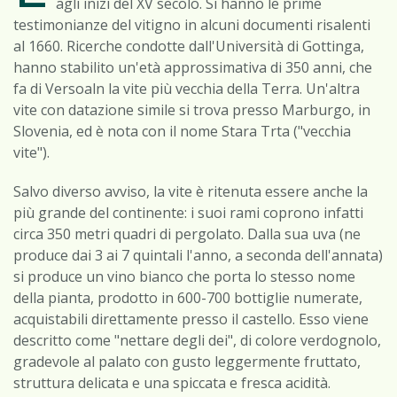
agli inizi del XV secolo. Si hanno le prime
testimonianze del vitigno in alcuni documenti risalenti
al 1660. Ricerche condotte dall'Università di Gottinga,
hanno stabilito un'età approssimativa di 350 anni, che
fa di Versoaln la vite più vecchia della Terra. Un'altra
vite con datazione simile si trova presso Marburgo, in
Slovenia, ed è nota con il nome Stara Trta ("vecchia
vite").
Salvo diverso avviso, la vite è ritenuta essere anche la
più grande del continente: i suoi rami coprono infatti
circa 350 metri quadri di pergolato. Dalla sua uva (ne
produce dai 3 ai 7 quintali l'anno, a seconda dell'annata)
si produce un vino bianco che porta lo stesso nome
della pianta, prodotto in 600-700 bottiglie numerate,
acquistabili direttamente presso il castello. Esso viene
descritto come "nettare degli dei", di colore verdognolo,
gradevole al palato con gusto leggermente fruttato,
struttura delicata e una spiccata e fresca acidità.