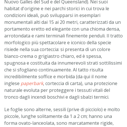
Nuovo Galles del Sud e del Queensland). Nei suoi
habitat d'origine e nei parchi storici in cui trova le
condizioni ideali, può svilupparsi in esemplari
monumentali alti dai 15 ai 20 metri, caratterizzati da un
portamento eretto ed elegante con una chioma densa,
arrotondata e rami terminali finemente penduli. Il tratto
morfologico più spettacolare e iconico della specie
risiede nella sua corteccia: si presenta di un colore
bianco-crema o grigiastro chiaro, ed è spessa,
spugnosa e costituita da innumerevoli strati sottilissimi
che si sfogliano continuamente. Al tatto risulta
incredibilmente soffice e morbida (da qui il nome
inglese
paperbark
, corteccia di carta), una protezione
naturale evoluta per proteggere i tessuti vitali del
tronco dagli incendi boschivi e dagli sbalzi termici.
Le foglie sono alterne, sessili (prive di picciolo) e molto
piccole, lunghe solitamente da 1 a 2 cm; hanno una
forma ovato-lanceolata, sono marcatamente rigide,