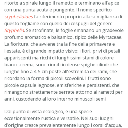
ritorte a spirale lungo il rametto e terminano all'apice
con una punta acuta e pungente. Il nome specifico
styphelioides
fa riferimento proprio alla somiglianza di
questo fogliame con quello dei cespugli del genere
Styphelia
. Se strofinate, le foglie emanano un gradevole
profumo aromatico e balsamico, tipico delle Myrtaceae.
La fioritura, che avviene tra la fine della primavera e
l'estate, è di grande impatto visivo: i fiori, privi di petali
appariscenti ma ricchi di lunghissimi stami di colore
bianco-crema, sono riuniti in dense spighe cilindriche
lunghe fino a 4-5 cm poste all'estremità dei rami, che
ricordano la forma di piccoli scovolini. I frutti sono
piccole capsule legnose, emisferiche e persistenti, che
rimangono strettamente serrate attorno ai rametti per
anni, custodendo al loro interno minuscoli semi.
Dal punto di vista ecologico, è una specie
eccezionalmente rustica e versatile. Nei suoi luoghi
d'origine cresce prevalentemente lungo i corsi d'acqua,