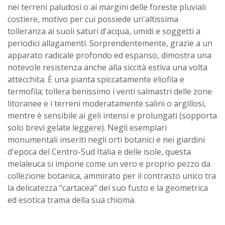
nei terreni paludosi o ai margini delle foreste pluviali
costiere, motivo per cui possiede un'altissima
tolleranza ai suoli saturi d'acqua, umidi e soggetti a
periodici allagamenti. Sorprendentemente, grazie a un
apparato radicale profondo ed espanso, dimostra una
notevole resistenza anche alla siccità estiva una volta
attecchita. È una pianta spiccatamente eliofila e
termofila; tollera benissimo i venti salmastri delle zone
litoranee e i terreni moderatamente salini o argillosi,
mentre è sensibile ai geli intensi e prolungati (sopporta
solo brevi gelate leggere). Negli esemplari
monumentali inseriti negli orti botanici e nei giardini
d'epoca del Centro-Sud Italia e delle isole, questa
melaleuca si impone come un vero e proprio pezzo da
collezione botanica, ammirato per il contrasto unico tra
la delicatezza "cartacea" del suo fusto e la geometrica
ed esotica trama della sua chioma.